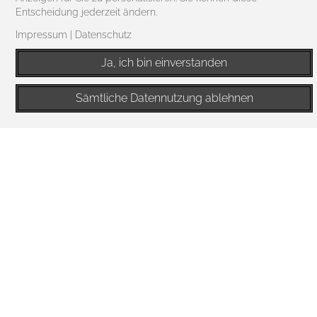
Entscheidung jederzeit ändern.
Impressum
|
Datenschutz
Ja, ich bin einverstanden
Sämtliche Datennutzung ablehnen
Unsere professionellen Industriekletterer erledigen in
Berlin zuverlässig Arbeiten in großer Höhe. Die
Experten benötigen weder Gerüste noch
Arbeitsbühnen und sind somit flexibel einsetzbar.
Informieren Sie sich über die Leistungen unseres
erfahrenen Teams.
Industriekletterer in Berlin – Profis für das Arbeiten in
großer Höhe:
Speziell geschultes und erfahrenes Team
Arbeiten ohne Gerüst oder Arbeitsbühne
Vielseitige Einsatzbereiche – weltweit